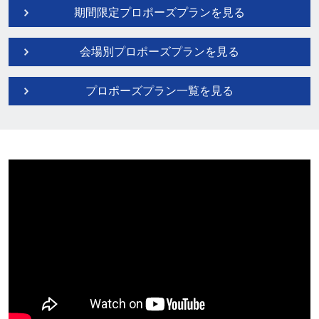
期間限定プロポーズプランを見る
会場別プロポーズプランを見る
プロポーズプラン一覧を見る