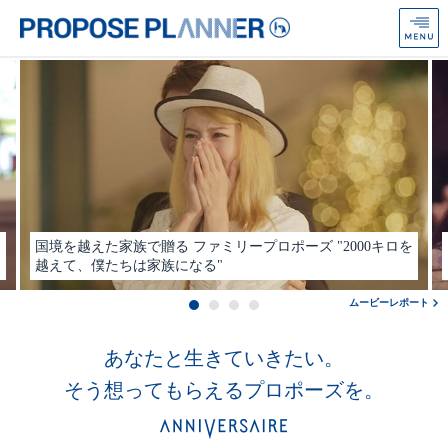
プ
ロ
ポ
ー
ズ
プ
ー
国境を越えた家族で贈る ファミリープロポーズ "2000キロを
越えて、僕たちは家族になる"
ラ
ムービーレポート
ン
あなたと生きていきたい。
ナ
そう想ってもらえるプロポーズを。
ー