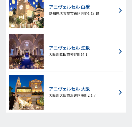
アニヴェルセル 白壁
愛知県名古屋市東区芳野1-13-19
アニヴェルセル 江坂
大阪府吹田市芳野町14-1
アニヴェルセル 大阪
大阪府大阪市浪速区湊町2-1-7