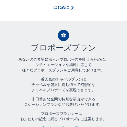
from
はじめに
Anniversaire
プロポーズプラン
あなたのご希望に沿ったプロポーズを叶えるために、
シチュエーションや場所に応じて
様々なプロポーズプランをご用意しております。
一番人気のチャペルプランは、
チャペルを贅沢に貸し切って
幻想的な
チャペルプロポーズを実現できます。
非日常的な空間で特別な演出ができる
ロケーションプランなどお選びいただけます。
プロポーズプランナーは、
おふたりの記念に残るプロポーズをご提案します。