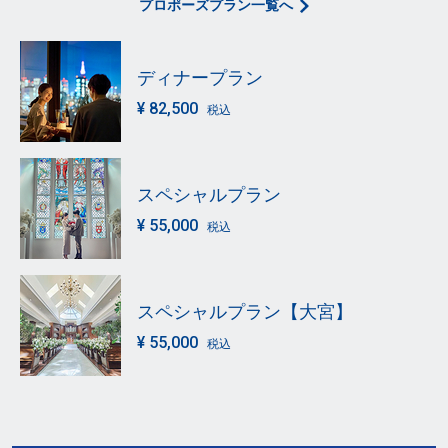
プロポーズプラン一覧へ
ディナープラン
¥ 82,500
スペシャルプラン
¥ 55,000
スペシャルプラン【大宮】
¥ 55,000