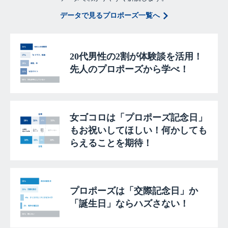
データで見るプロポーズ一覧へ
20代男性の2割が体験談を活用！
先人のプロポーズから学べ！
女ゴコロは「プロポーズ記念日」
もお祝いしてほしい！何かしても
らえることを期待！
プロポーズは「交際記念日」か
「誕生日」ならハズさない！