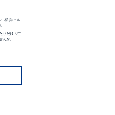
らい横浜/ヒル
阪
たりだけの空
せんか。