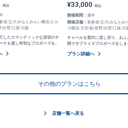
0
¥33,000
年
開催期間：
通年
参道/立川/みなとみらい横浜/ヒル
開催店舗：
表参道/立川/みなとみ
野/白壁/江坂/大阪
ズ横浜/大宮/柏/長野/白壁/江坂/大
灯したロマンティックな貸切のチ
チャペルを贅沢に貸し切り、おふ
ーケを渡し特別なプロポーズを。
間でサプライズプロポーズをしま
へ
プラン詳細へ
その他のプランはこちら
店舗一覧へ戻る