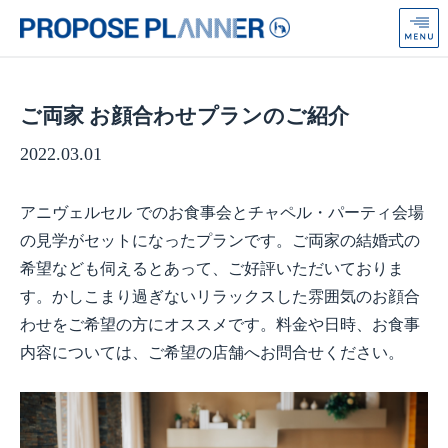
プ
ロ
ポ
ー
ズ
ご両家 お顔合わせプランのご紹介
プ
ラ
2022.03.01
ン
ナ
ー
アニヴェルセル でのお食事会とチャペル・パーティ会場
from
Anniversaire
の見学がセットになったプランです。ご両家の結婚式の
希望なども伺えるとあって、ご好評いただいておりま
す。かしこまり過ぎないリラックスした雰囲気のお顔合
わせをご希望の方にオススメです。料金や日時、お食事
内容については、ご希望の店舗へお問合せください。