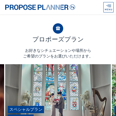
プ
ロ
ポ
ー
ズ
プ
ラ
プロポーズプラン
ン
ナ
お好きなシチュエーションや場所から
ー
ご希望のプランをお選びいただけます。
from
Anniversaire
スペシャルプラン