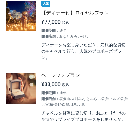
人気
【ディナー付】ロイヤルプラン
¥77,000
開催期間：
通年
開催店舗：
みなとみらい横浜
ディナーをお楽しみいただき、幻想的な貸切
のチャペルで行う、人気のプロポーズプラ
ン。
ベーシックプラン
¥33,000
開催期間：
通年
開催店舗：
表参道/立川/みなとみらい横浜/ヒルズ横浜/
大宮/柏/長野/白壁/江坂/大阪
チャペルを贅沢に貸し切り、おふたりだけの
空間でサプライズプロポーズをしませんか。