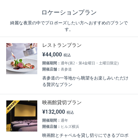
ロケーションプラン
綺麗な夜景の中でプロポーズしたい方へおすすめのプランで
す。
レストランプラン
¥44,000
開催期間：
通年(第2・第4金曜日・土曜日限定)
開催店舗：
表参道
表参道の一等地から眺望をお楽しみいただけ
る贅沢なプラン
映画館貸切プラン
¥132,000
開催期間：
通年
開催店舗：
ヒルズ横浜
映画館とチャペルを貸し切りにできるプロポ