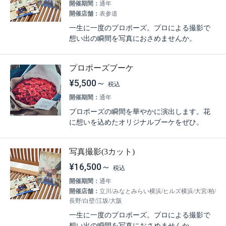
開催期間：
通年
開催店舗：
表参道
一生に一度のプロポーズ。プロによる撮影で
想い出の瞬間を写真におさめませんか。
プロポーズブーケ
¥5,500～
開催期間：
通年
プロポーズの瞬間を華やかに演出します。花
に想いを込めたオリジナルブーケをぜひ。
写真撮影(3カット)
¥16,500～
開催期間：
通年
開催店舗：
立川/みなとみらい横浜/ヒルズ横浜/大宮/柏/
長野/白壁/江坂/大阪
一生に一度のプロポーズ。プロによる撮影で
想い出の瞬間を写真におさめませんか。