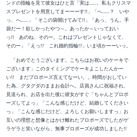
ンドの指輪を見て彼女はひと言「実は......、私もクリスマ
スプレゼントを用意してまーーーす!!」「へ......？ いや
っ、へ......」「そこの袋開けてみて!!」「あっ、うん。手
袋だー！欲しかったやつ～。あったか～いっておい
っ!! あのね、そのー。これはプレゼントじゃなくて、
そのー」「えっ!? これ婚約指輪!?」いま頃かーーいっ。
「おめでとうございます。こちらはお祝いのケーキで
ございます」このタイミングでケーキよこしたんかー
い!! まだプロポーズ言えてなーい。。時間がおしてい
た為、グタグダのままお会計へ。店員さんに祝福され、
見送られ、お店を出た後に彼女がすぐ「ちゃんとプロポ
ーズしてよっ」「こんな感じだけど、結婚してください
っ」「こんな感じだけど、よろしくお願いしますっ」お
互いの理想と想像とはかけ離れたプロポーズでしたがゲ
ラゲラと笑いながら、無事プロポーズが成功しました!!