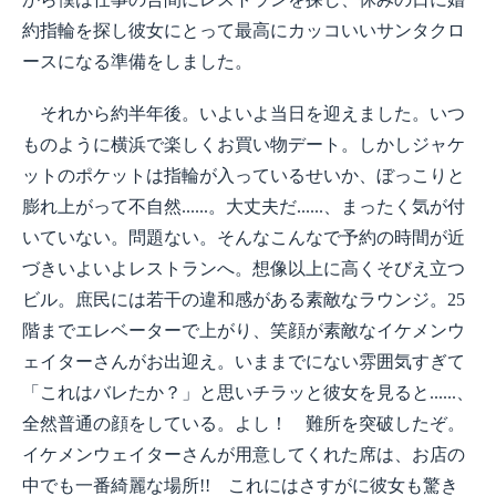
約指輪を探し彼女にとって最高にカッコいいサンタクロ
ースになる準備をしました。
それから約半年後。いよいよ当日を迎えました。いつ
ものように横浜で楽しくお買い物デート。しかしジャケ
ットのポケットは指輪が入っているせいか、ぼっこりと
膨れ上がって不自然......。大丈夫だ......、まったく気が付
いていない。問題ない。そんなこんなで予約の時間が近
づきいよいよレストランへ。想像以上に高くそびえ立つ
ビル。庶民には若干の違和感がある素敵なラウンジ。25
階までエレベーターで上がり、笑顔が素敵なイケメンウ
ェイターさんがお出迎え。いままでにない雰囲気すぎて
「これはバレたか？」と思いチラッと彼女を見ると......、
全然普通の顔をしている。よし！ 難所を突破したぞ。
イケメンウェイターさんが用意してくれた席は、お店の
中でも一番綺麗な場所!! これにはさすがに彼女も驚き