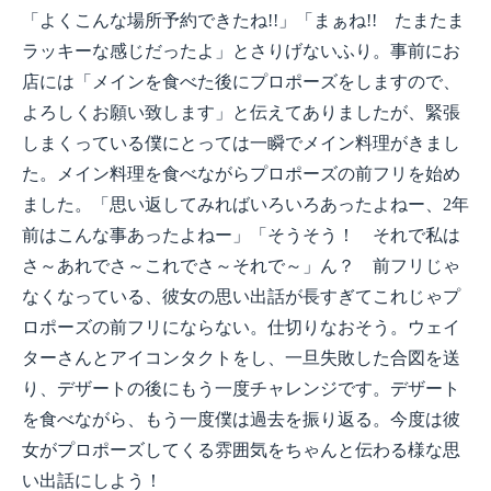
「よくこんな場所予約できたね!!」「まぁね!! たまたま
ラッキーな感じだったよ」とさりげないふり。事前にお
店には「メインを食べた後にプロポーズをしますので、
よろしくお願い致します」と伝えてありましたが、緊張
しまくっている僕にとっては一瞬でメイン料理がきまし
た。メイン料理を食べながらプロポーズの前フリを始め
ました。「思い返してみればいろいろあったよねー、2年
前はこんな事あったよねー」「そうそう！ それで私は
さ～あれでさ～これでさ～それで～」ん？ 前フリじゃ
なくなっている、彼女の思い出話が長すぎてこれじゃプ
ロポーズの前フリにならない。仕切りなおそう。ウェイ
ターさんとアイコンタクトをし、一旦失敗した合図を送
り、デザートの後にもう一度チャレンジです。デザート
を食べながら、もう一度僕は過去を振り返る。今度は彼
女がプロポーズしてくる雰囲気をちゃんと伝わる様な思
い出話にしよう！