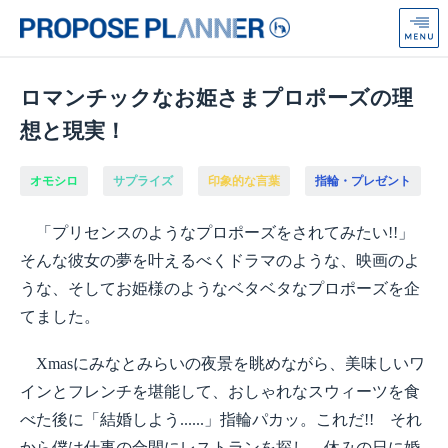
プ
ロ
ポ
ー
ズ
ロマンチックなお姫さまプロポーズの理
プ
想と現実！
ラ
ン
ナ
オモシロ
サプライズ
印象的な言葉
指輪・プレゼント
ー
from
「プリセンスのようなプロポーズをされてみたい!!」
Anniversaire
そんな彼女の夢を叶えるべくドラマのような、映画のよ
うな、そしてお姫様のようなベタベタなプロポーズを企
てました。
Xmasにみなとみらいの夜景を眺めながら、美味しいワ
インとフレンチを堪能して、おしゃれなスウィーツを食
べた後に「結婚しよう......」指輪パカッ。これだ!! それ
から僕は仕事の合間にレストランを探し、休みの日に婚