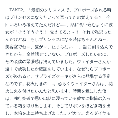
TAKE2。「最初のクリスマスで、プロポーズされる時
はプリンセスになりたいって言ってたの覚えてる？ 今
回いろいろ考えてたんだけど......」話に食い込むように彼
女が「そうそうそう!! 覚えてるよ～!! それで私思った
んだけどね、もしプリンセスになる時はちゃんとね～、
美容室でね～、髪が～」止まらない......。話に割り込んで
きたから、全然話せていない。プロポーズしたいのに。
その頃僕の緊張感は消えていました。ウェイターさんが
遠くで成功したか確認をしています。なぜならプロポー
ズが終わると、サプライズケーキがさらに登場する予定
なのです。花火付きの......。恐らくウェイターさんは、花
火に火を付けたいんだと思います。時間を気にした僕
は、強行突破で思い出話に浸っている彼女に指輪の入っ
ている箱を取り出します。そしてリボンをほどき箱を出
し、木箱を上に持ち上げました。パカッ。光るダイヤモ