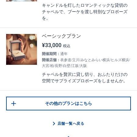
キャンドルを灯したロマンティックな貸切の
チャペルで、ブーケを渡し特別なプロポーズ
を。
ベーシックプラン
¥33,000
開催期間：
通年
開催店舗：
表参道/立川/みなとみらい横浜/ヒルズ横浜/
大宮/柏/長野/白壁/江坂/大阪
チャペルを贅沢に貸し切り、おふたりだけの
空間でサプライズプロポーズをしませんか。
その他のプランはこちら
店舗一覧へ戻る