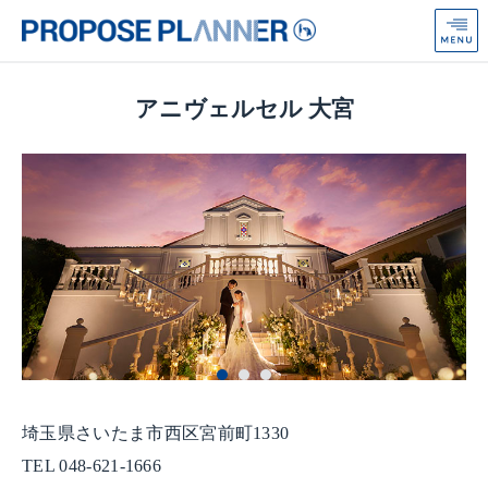
プ
ロ
ポ
ー
ズ
アニヴェルセル 大宮
プ
ラ
ン
ナ
ー
from
Anniversaire
埼玉県さいたま市西区宮前町1330
TEL 048-621-1666