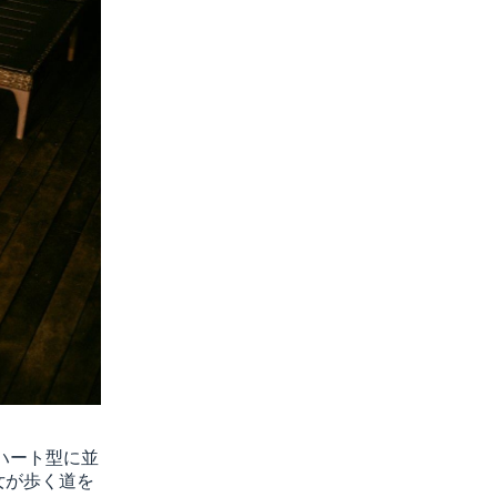
ハート型に並
女が歩く道を