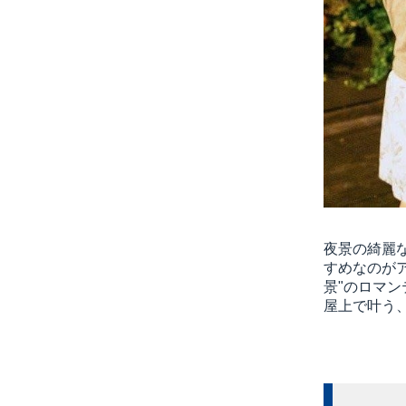
夜景の綺麗
すめなのが
景"のロマ
屋上で叶う