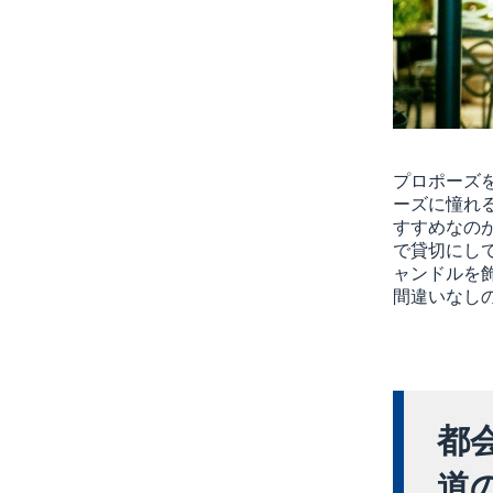
プロポーズ
ーズに憧れ
すすめなの
で貸切にし
ャンドルを
間違いなし
都
道