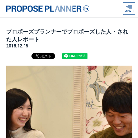
プ
ロ
ポ
ー
プロポーズプランナーでプロポーズした人・され
ズ
た人レポート
プ
2018.12.15
ラ
ン
ナ
ー
from
Anniversaire