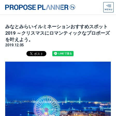
プ
ロ
ポ
ー
みなとみらいイルミネーションおすすめスポット
ズ
2019 ～クリスマスにロマンティックなプロポーズ
プ
を叶えよう。
ラ
2019.12.05
ン
ナ
ー
from
Anniversaire