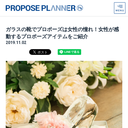
プ
ロ
ポ
ー
ガラスの靴でプロポーズは女性の憧れ！女性が感
ズ
動するプロポーズアイテムをご紹介
プ
2019.11.02
ラ
ン
ナ
ー
from
Anniversaire