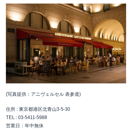
(写真提供：アニヴェルセル 表参道)
住所
:
東京都港区北青山
3-5-30
TEL : 03-5411-5988
営業日：年中無休