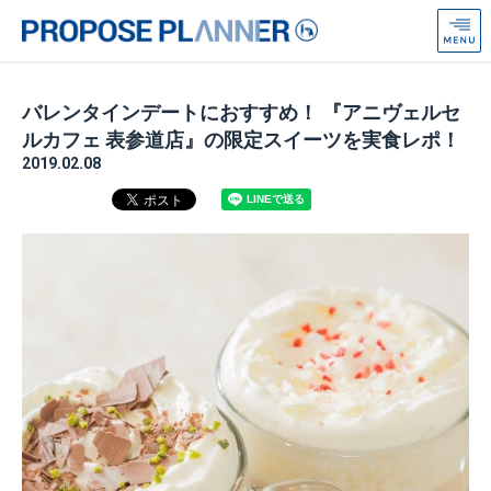
プ
ロ
ポ
ー
バレンタインデートにおすすめ！ 『アニヴェルセ
ズ
ルカフェ 表参道店』の限定スイーツを実食レポ！
プ
2019.02.08
ラ
ン
ナ
ー
from
Anniversaire