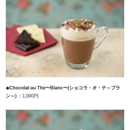
◆
Chocolat au The
〜
Blanc
〜
(
ショコラ・オ・テ～ブラ
ン～
)
：
1,000
円