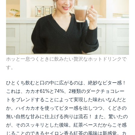
ホッと一息つくときに飲みたい贅沢なホットドリンクで
す。
ひとくち飲むと口の中に広がるのは、絶妙なビター感！
これは、カカオ
61%
と
74%
、
2
種類のダークチョコレー
トをブレンドすることによって実現した味わいなんだと
か。ハイカカオを使ってビター感を出しつつ、くどさの
無い自然な甘みに仕上げる拘りは流石！ また、驚いたの
が、そのスッキリとした後味。紅茶ベースだからこそ感
じることのできるセイロン香る紅茶の風味は新感覚。カ