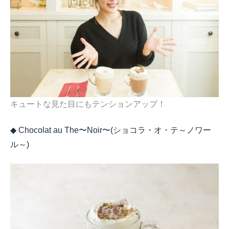
キュートな見た目にもテンションアップ！
◆ Chocolat au The
〜
Noir
〜
(
ショコラ・オ・テ～ノワー
ル～
)