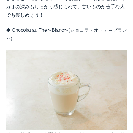
カオの深みもしっかり感じられて、甘いものが苦手な人
でも楽しめそう！
◆
Chocolat au The
〜
Blanc
〜
(
ショコラ・オ・テ～ブラン
～
)