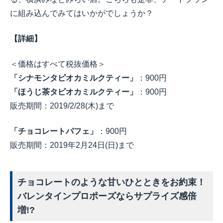
に組み込んでみてはいかがでしょうか？
【詳細】
＜価格はすべて税抜価格＞
「シナモンタピオカミルクティー」
：
900
円
「ほうじ茶タピオカミルクティー」
：
900
円
販売期間：
2019/2/28(
木
)
まで
「チョコレートパフェ」
：
900
円
販売期間：
2019
年
2
月
24
日
(
日
)
まで
チョコレートのような甘いひとときをお約束！
バレンタインプロポーズならサプライズ感倍
増
!?