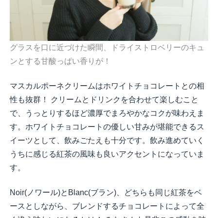
グラスを口に近づけた瞬間、ドライストロベリーのキュ
ンとする甘酸っぱい香りが！
マスカルポーネクリームはホワイトチョコレートとの相
性も抜群！ クリームとドリンクを合わせて楽しむこと
で、うっとりするほど濃厚でまろやかなコクが味わえま
す。ホワイトチョコレートの優しい甘みが堪能できるス
イーツとして、飲みごたえも十分です。飲み進めていく
うちに感じる紅茶の風味も良いアクセントになっていま
す。
Noir(
ノワール
)
と
Blanc(
ブラン
)
、どちらも同じ紅茶をベ
ースとしながら、ブレンドするチョコレートによって全