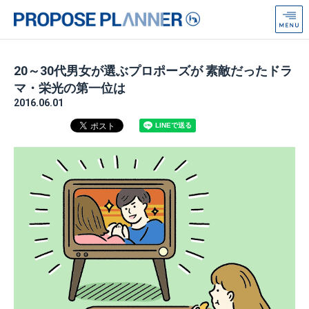
プ
ロ
ポ
ー
20～30代男女が選ぶプロポーズが 素敵だったドラ
ズ
マ・栄光の第一位は
プ
2016.06.01
ラ
ン
ナ
ー
from
Anniversaire