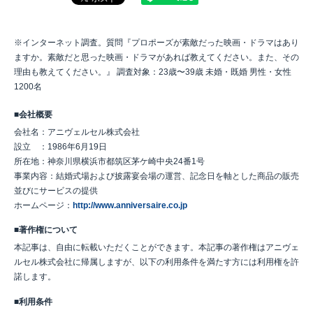
※インターネット調査。質問『プロポーズが素敵だった映画・ドラマはあり
ますか。素敵だと思った映画・ドラマがあれば教えてください。また、その
理由も教えてください。』 調査対象：23歳〜39歳 未婚・既婚 男性・女性
1200名
■会社概要
会社名：アニヴェルセル株式会社
設立 ：1986年6月19日
所在地：神奈川県横浜市都筑区茅ケ崎中央24番1号
事業内容：結婚式場および披露宴会場の運営、記念日を軸とした商品の販売
並びにサービスの提供
ホームページ：
http://www.anniversaire.co.jp
■著作権について
本記事は、自由に転載いただくことができます。本記事の著作権はアニヴェ
ルセル株式会社に帰属しますが、以下の利用条件を満たす方には利用権を許
諾します。
■利用条件