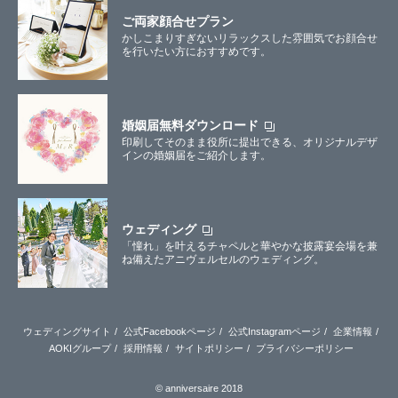
ご両家顔合せプラン
かしこまりすぎないリラックスした雰囲気でお顔合せ
を行いたい方におすすめです。
婚姻届無料ダウンロード
印刷してそのまま役所に提出できる、オリジナルデザ
インの婚姻届をご紹介します。
ウェディング
「憧れ」を叶えるチャペルと華やかな披露宴会場を兼
ね備えたアニヴェルセルのウェディング。
ウェディングサイト
公式Facebookページ
公式Instagramページ
企業情報
AOKIグループ
採用情報
サイトポリシー
プライバシーポリシー
© anniversaire 2018