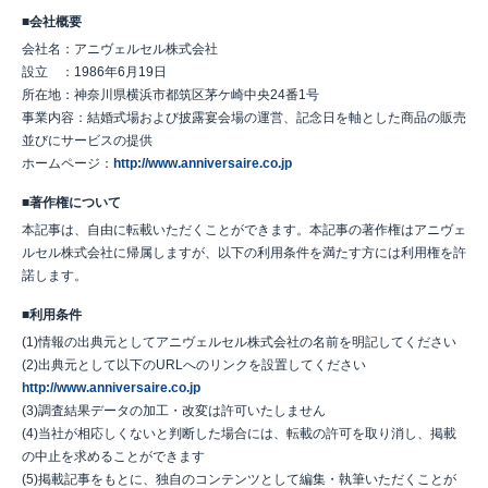
■会社概要
会社名：アニヴェルセル株式会社
設立 ：1986年6月19日
所在地：神奈川県横浜市都筑区茅ケ崎中央24番1号
事業内容：結婚式場および披露宴会場の運営、記念日を軸とした商品の販売
並びにサービスの提供
ホームページ：
http://www.anniversaire.co.jp
■著作権について
本記事は、自由に転載いただくことができます。本記事の著作権はアニヴェ
ルセル株式会社に帰属しますが、以下の利用条件を満たす方には利用権を許
諾します。
■利用条件
(1)情報の出典元としてアニヴェルセル株式会社の名前を明記してください
(2)出典元として以下のURLへのリンクを設置してください
http://www.anniversaire.co.jp
(3)調査結果データの加工・改変は許可いたしません
(4)当社が相応しくないと判断した場合には、転載の許可を取り消し、掲載
の中止を求めることができます
(5)掲載記事をもとに、独自のコンテンツとして編集・執筆いただくことが