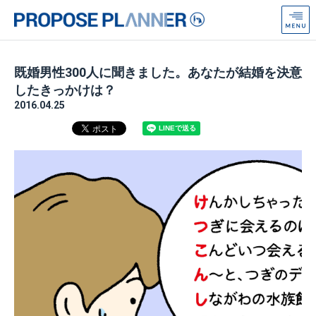
プ
ロ
ポ
ー
既婚男性300人に聞きました。あなたが結婚を決意
ズ
したきっかけは？
プ
2016.04.25
ラ
ン
ナ
ー
from
Anniversaire