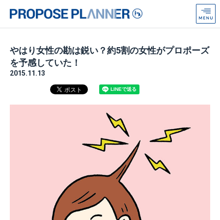
プ
ロ
ポ
ー
やはり女性の勘は鋭い？約5割の女性がプロポーズ
ズ
を予感していた！
プ
2015.11.13
ラ
ン
ナ
ー
from
Anniversaire