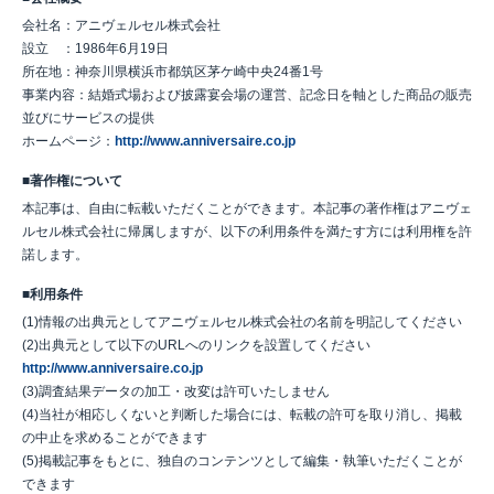
会社名：アニヴェルセル株式会社
設立 ：1986年6月19日
所在地：神奈川県横浜市都筑区茅ケ崎中央24番1号
事業内容：結婚式場および披露宴会場の運営、記念日を軸とした商品の販売
並びにサービスの提供
ホームページ：
http://www.anniversaire.co.jp
■著作権について
本記事は、自由に転載いただくことができます。本記事の著作権はアニヴェ
ルセル株式会社に帰属しますが、以下の利用条件を満たす方には利用権を許
諾します。
■利用条件
(1)情報の出典元としてアニヴェルセル株式会社の名前を明記してください
(2)出典元として以下のURLへのリンクを設置してください
http://www.anniversaire.co.jp
(3)調査結果データの加工・改変は許可いたしません
(4)当社が相応しくないと判断した場合には、転載の許可を取り消し、掲載
の中止を求めることができます
(5)掲載記事をもとに、独自のコンテンツとして編集・執筆いただくことが
できます