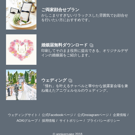
ご両家顔合せプラン
かしこまりすぎないリラックスした雰囲気でお顔合せ
を行いたい方におすすめです。
婚姻届無料ダウンロード
印刷してそのまま役所に提出できる、オリジナルデザ
インの婚姻届をご紹介します。
ウェディング
「憧れ」を叶えるチャペルと華やかな披露宴会場を兼
ね備えたアニヴェルセルのウェディング。
ウェディングサイト
公式Facebookページ
公式Instagramページ
企業情報
AOKIグループ
採用情報
サイトポリシー
プライバシーポリシー
© anniversaire 2018