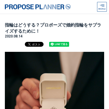
プ
ロ
ポ
ー
指輪はどうする？プロポーズで婚約指輪をサプラ
ズ
イズするために！
プ
2020.08.14
ラ
ン
ナ
ー
from
Anniversaire