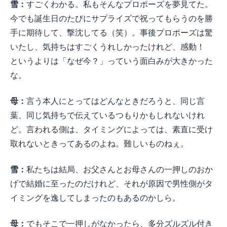
雪：
すごくわかる。私もそんなプロポーズを夢見てた。
今でも誕生日のたびにサプライズで祝ってもらうのを勝
手に期待して、撃沈してる（笑）。事後プロポーズは驚
いたし、気持ちはすごくうれしかったけれど、感動！
というよりは「なぜ今？」っていう面白みが大きかった
な。
母：
言う本人にとってはどんなときだろうと、同じ言
葉、同じ気持ちで伝えているつもりかもしれないけれ
ど。言われる側は、タイミングによっては、素直に受け
取れないときってあるのよね。難しいものねぇ。
雪：
私たちは結局、お父さんとお母さんの一押しのおか
げで結婚に至ったのだけれど、それが原因で男性側がタ
イミングを逸してしまったのもあるのかしら。
母：
でもそこで一押しがなかったら、多分ズルズル付き