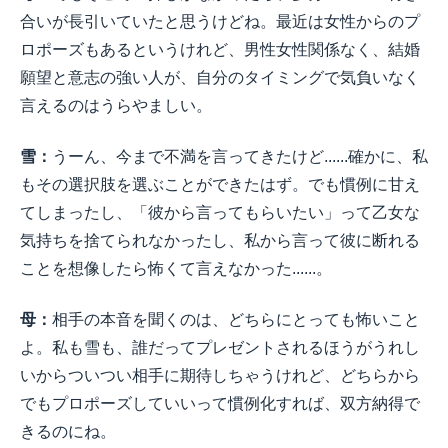
合いが長引いていたと思うけどね。最近は女性からのプ
ロポーズもあるというけれど、男性女性関係なく、結婚
願望と意志の強い人が、自分のタイミングで気負いなく
言えるのはうらやましい。
雪：
うーん、今まで不満を言ってきたけど......確かに、私
もその選択肢を選ぶことができたはず。でも慣例に甘え
てしまったし、「彼から言ってもらいたい」って乙女な
気持ちを捨てられなかったし、私から言って彼に断れる
ことを想像したら怖くて言えなかった......。
母：
相手の本音を聞くのは、どちらにとっても怖いこと
よ。私も雪も、誰だってプレゼントされるほうがうれし
いからついつい相手に期待しちゃうけれど、どちらから
でもプロポーズしていいって慣例化すれば、双方納得で
きるのにね。