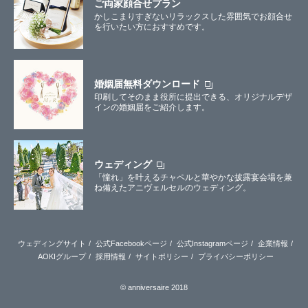
ご両家顔合せプラン
かしこまりすぎないリラックスした雰囲気でお顔合せ
を行いたい方におすすめです。
婚姻届無料ダウンロード
印刷してそのまま役所に提出できる、オリジナルデザ
インの婚姻届をご紹介します。
ウェディング
「憧れ」を叶えるチャペルと華やかな披露宴会場を兼
ね備えたアニヴェルセルのウェディング。
ウェディングサイト
公式Facebookページ
公式Instagramページ
企業情報
AOKIグループ
採用情報
サイトポリシー
プライバシーポリシー
© anniversaire 2018