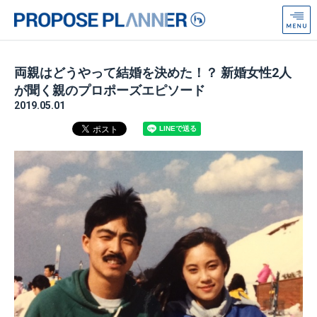
プ
ロ
ポ
ー
両親はどうやって結婚を決めた！？ 新婚女性2人
ズ
が聞く親のプロポーズエピソード
プ
2019.05.01
ラ
ン
ナ
ー
from
Anniversaire