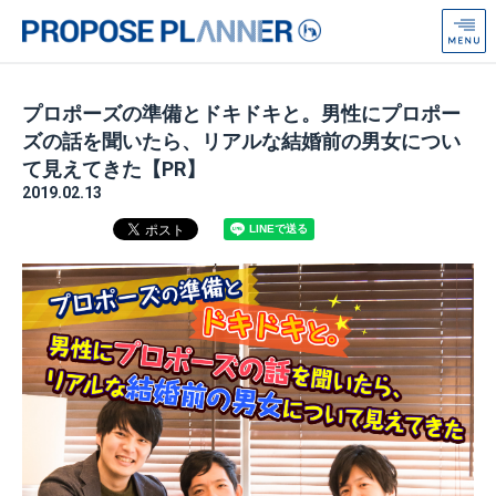
プ
ロ
ポ
ー
プロポーズの準備とドキドキと。男性にプロポー
ズ
ズの話を聞いたら、リアルな結婚前の男女につい
プ
て見えてきた【PR】
ラ
2019.02.13
ン
ナ
ー
from
Anniversaire