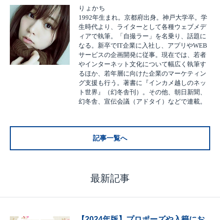
りょかち
1992年生まれ。京都府出身。神戸大学卒。学
生時代より、ライターとして各種ウェブメデ
ィアで執筆。「自撮ラー」を名乗り、話題に
なる。新卒でIT企業に入社し、アプリやWEB
サービスの企画開発に従事。現在では、若者
やインターネット文化について幅広く執筆す
るほか、若年層に向けた企業のマーケティン
グ支援も行う。著書に『インカメ越しのネッ
ト世界』（幻冬舎刊）。その他、朝日新聞、
幻冬舎、宣伝会議（アドタイ）などで連載。
記事一覧へ
最新記事
【2024年版】プロポーズや入籍にお