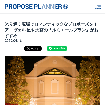
プ
ロ
ポ
ー
光り輝く広場でロマンティックなプロポーズを！
ズ
アニヴェルセル 大宮の「ルミエールプラン」がお
プ
すすめ
ラ
2020.04.16
ン
ナ
ー
from
Anniversaire