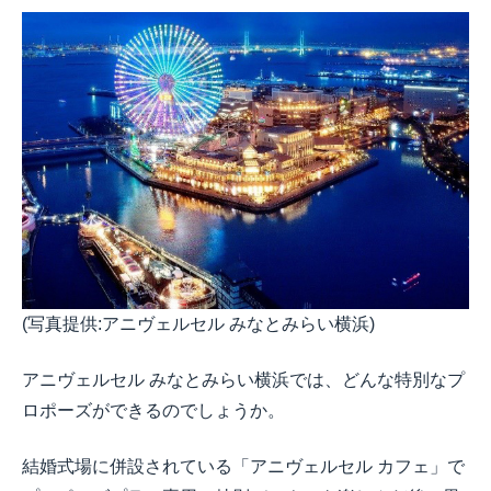
(写真提供:アニヴェルセル みなとみらい横浜)
アニヴェルセル みなとみらい横浜では、どんな特別なプ
ロポーズができるのでしょうか。
結婚式場に併設されている「アニヴェルセル カフェ」で