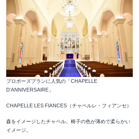
プロポーズプランに人気の「CHAPELLE
D'ANNIVERSAIRE」
CHAPELLE LES FIANCES（チャペルレ・フィアンセ）
森をイメージしたチャペル。椅子の色が薄めで柔らかい
イメージ。