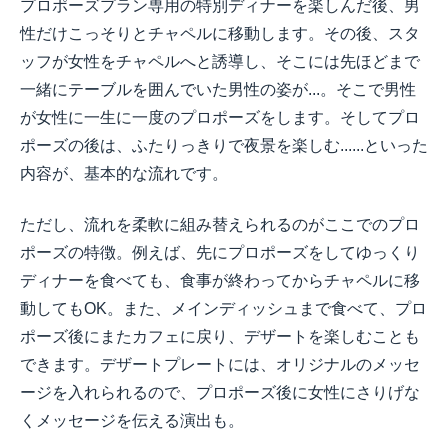
プロポーズプラン専用の特別ディナーを楽しんだ後、男
性だけこっそりとチャペルに移動します。その後、スタ
ッフが女性をチャペルへと誘導し、そこには先ほどまで
一緒にテーブルを囲んでいた男性の姿が...。そこで男性
が女性に一生に一度のプロポーズをします。そしてプロ
ポーズの後は、ふたりっきりで夜景を楽しむ......といった
内容が、基本的な流れです。
ただし、流れを柔軟に組み替えられるのがここでのプロ
ポーズの特徴。例えば、先にプロポーズをしてゆっくり
ディナーを食べても、食事が終わってからチャペルに移
動してもOK。また、メインディッシュまで食べて、プロ
ポーズ後にまたカフェに戻り、デザートを楽しむことも
できます。デザートプレートには、オリジナルのメッセ
ージを入れられるので、プロポーズ後に女性にさりげな
くメッセージを伝える演出も。