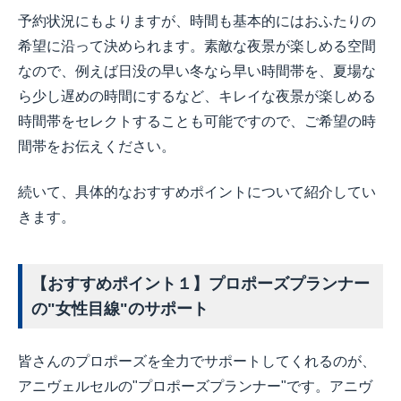
予約状況にもよりますが、時間も基本的にはおふたりの
希望に沿って決められます。素敵な夜景が楽しめる空間
なので、例えば日没の早い冬なら早い時間帯を、夏場な
ら少し遅めの時間にするなど、キレイな夜景が楽しめる
時間帯をセレクトすることも可能ですので、ご希望の時
間帯をお伝えください。
続いて、具体的なおすすめポイントについて紹介してい
きます。
【おすすめポイント１】プロポーズプランナー
の"女性目線"のサポート
皆さんのプロポーズを全力でサポートしてくれるのが、
アニヴェルセルの"プロポーズプランナー"です。アニヴ