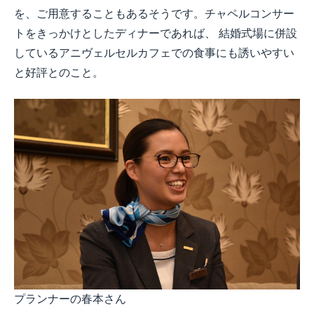
を、ご用意することもあるそうです。チャペルコンサー
トをきっかけとしたディナーであれば、 結婚式場に併設
しているアニヴェルセルカフェでの食事にも誘いやすい
と好評とのこと。
プランナーの春本さん