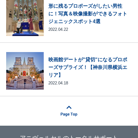
形に残るプロポーズがしたい男性
に！写真＆映像撮影ができるフォト
ジェニックスポット4選
2022.04.22
映画館デートが"貸切"になるプロポ
ーズサプライズ！【神奈川県横浜エ
リア】
2022.04.18