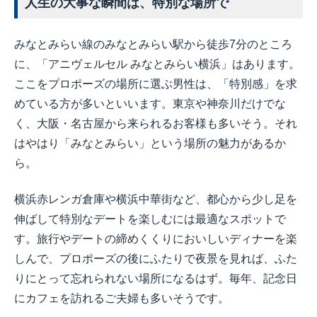
人生の大事な瞬間は、特別な場所で
みなとみらい線のみなとみらい駅から徒歩7分のところ
に、「アニヴェルセル みなとみらい横浜」はあります。
ここをプロポーズの場所に選ぶ男性は、「特別感」を求
めている方が多いといいます。東京や神奈川だけでな
く、大阪・名古屋から来られるお客様も多いそう。それ
はやはり「みなとみらい」という場所の魅力があるか
ら。
横浜赤レンガ倉庫や横浜中華街など、都心から少し足を
伸ばして特別なデートを楽しむには最適なスポットで
す。旅行やデートの締めくくりにおいしいディナーを楽
しんで、プロポーズの後にふたりで夜景を見れば、ふた
りにとって忘れられない場所になるはず。毎年、記念日
にカフェを訪れるご夫婦も多いそうです。