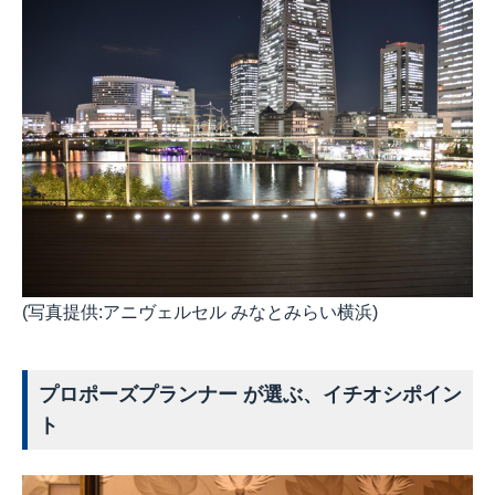
(写真提供:アニヴェルセル みなとみらい横浜)
プロポーズプランナー が選ぶ、イチオシポイン
ト