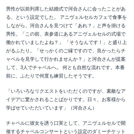
男性が以前列席した結婚式で河合さんに会ったことがあ
る、という設定でした。 アニヴェルセルカフェで食事を
しながら、河合さんを見つけて「あれ？」と声を掛ける
男性。「この前、表参道にあるアニヴェルセルの式場で
働かれていましたよね？」 「そうなんです！」と盛り上
がるふたり。「せっかくのご縁ですので、良かったらチ
ャペルを見学して行かれませんか？」と河合さんが提案
して、3人でチャペルへ。 何とも自然な流れです。本番
前に、ふたりで何度も練習したそうです。
「いろいろなリクエストをいただくのですが、素敵なア
イデアに驚かされることばかりです。日々、お客様から
学ばせていただいています」（河合さん）
チャペルに彼女を誘う口実として、アニヴェルセルで開
催するチャペルコンサートという設定のダミーチケット