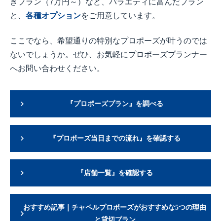
きプラン（7万円～）など、バラエティに富んだプラン
と、
各種オプション
をご用意しています。
ここでなら、希望通りの特別なプロポーズが叶うのでは
ないでしょうか。ぜひ、お気軽にプロポーズプランナー
へお問い合わせください。
『プロポーズプラン』を調べる
『プロポーズ当日までの流れ』を確認する
『店舗一覧』を確認する
おすすめ記事｜チャペルプロポーズがおすすめな5つの理由
と貸切プラン