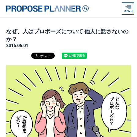
プ
ロ
ポ
ー
なぜ、人はプロポーズについて 他人に話さないの
ズ
か？
プ
2016.06.01
ラ
ン
ナ
ー
from
Anniversaire