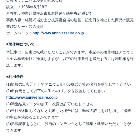
会社名：アニヴェルセル株式会社
設立 ：1986年6月19日
所在地：神奈川県横浜市都筑区茅ケ崎中央24番1号
事業内容：結婚式場および披露宴会場の運営、記念日を軸とした商品の販売
並びにサービスの提供
ホームページ：
http://www.anniversaire.co.jp
■著作権について
本記事は、自由に転載いただくことができます。本記事の著作権はアニヴェ
ルセル株式会社に帰属しますが、以下の利用条件を満たす方には利用権を許
諾します。
■利用条件
(1)情報の出典元としてアニヴェルセル株式会社の名前を明記してください
(2)出典元として以下のURLへのリンクを設置してください
http://www.anniversaire.co.jp
(3)調査結果データの加工・改変は許可いたしません
(4)当社が相応しくないと判断した場合には、転載の許可を取り消し、掲載
の中止を求めることができます
(5)掲載記事をもとに、独自のコンテンツとして編集・執筆いただくことが
できます