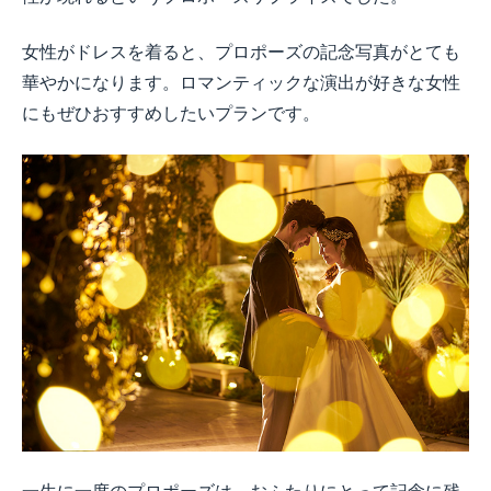
女性がドレスを着ると、プロポーズの記念写真がとても
華やかになります。ロマンティックな演出が好きな女性
にもぜひおすすめしたいプランです。