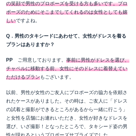
の笑顔で男性のプロポーズを受ける方も多いです。プロ
ポーズのためにそこまでしてくれるのは女性としても嬉
しい
ですよね。
Q．男性のタキシードにあわせて、女性がドレスを着る
プランはありますか？
PP
ご用意しております。
事前に男性がドレスを選び、
チャペルに移動する前、女性にそのドレスに着替えてい
ただけるプラン
もございます。
以前、男性が女性のご友人にプロポーズの協力を依頼さ
れたケースがありました。その時は、ご友人に「ドレス
の試着と撮影ができるところがあるから一緒に行こう」
と女性を店舗にお連れいただき、女性が好きなドレスを
選び、いざ撮影！となったところで、タキシード姿の男
性が現れるというプロポーズサプライズでした。