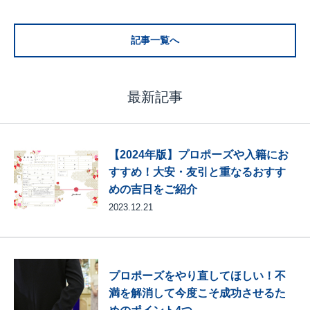
記事一覧へ
最新記事
【2024年版】プロポーズや入籍にお
すすめ！大安・友引と重なるおすす
めの吉日をご紹介
2023.12.21
プロポーズをやり直してほしい！不
満を解消して今度こそ成功させるた
めのポイント4つ