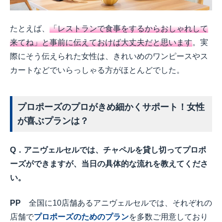
たとえば、
「レストランで食事をするからおしゃれして
来てね」と事前に伝えておけば大丈夫だと思います
。実
際にそう伝えられた女性は、きれいめのワンピースやス
カートなどでいらっしゃる方がほとんどでした。
プロポーズのプロがきめ細かくサポート！女性
が喜ぶプランは？
Q．アニヴェルセルでは、チャペルを貸し切ってプロポ
ーズができますが、当日の具体的な流れを教えてくださ
い。
PP
全国に10店舗あるアニヴェルセルでは、それぞれの
店舗で
プロポーズのためのプラン
を多数ご用意しており