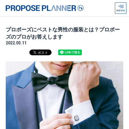
プ
ロ
ポ
ー
プロポーズにベストな男性の服装とは？プロポー
ズ
ズのプロがお答えします
プ
2022.03.11
ラ
ン
ナ
ー
from
Anniversaire