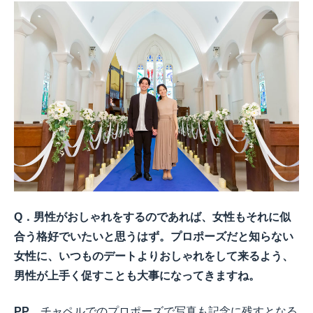
Q．男性がおしゃれをするのであれば、女性もそれに似
合う格好でいたいと思うはず。プロポーズだと知らない
女性に、いつものデートよりおしゃれをして来るよう、
男性が上手く促すことも大事になってきますね。
PP
チャペルでのプロポーズで写真も記念に残すとなる