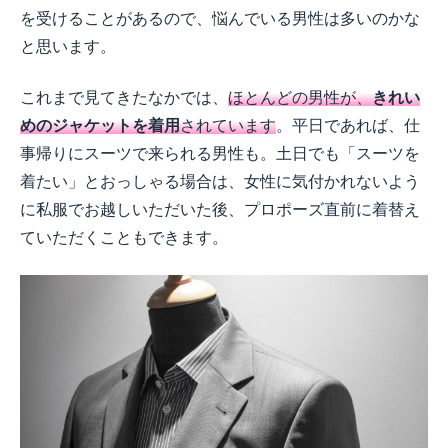
を受けることがあるので、悩んでいる男性は多いのかな
と思います。
これまで見てきたなかでは、
ほとんどの男性が、
きれい
めのジャケットを着用
されています
。平日であれば、仕
事帰りにスーツで来られる男性も。土日でも「スーツを
着たい」とおっしゃる場合は、女性に気付かれないよう
に私服でお越しいただいた後、プロポーズ直前に着替え
ていただくこともできます。