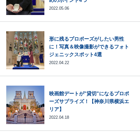
2022.05.06
形に残るプロポーズがしたい男性
に！写真＆映像撮影ができるフォト
ジェニックスポット4選
2022.04.22
映画館デートが"貸切"になるプロポ
ーズサプライズ！【神奈川県横浜エ
リア】
2022.04.18