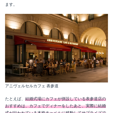
ます。
アニヴェルセルカフェ 表参道
たとえば、
結婚式場にカフェが併設している表参道店の
おすすめは、カフェでディナーをしたあと、実際に結婚
式が行われている本格チャペルに移動してサプライズで