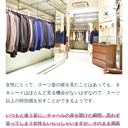
女性にとって、スーツ姿の彼を見たことはあっても、タ
キシードはほとんど見る機会がないはずなので、スーツ
以上の特別感を出すことができるようです。
いつもと違う姿に、チャペルの扉を開けた瞬間、思わず
笑ってしまう女性もいらっしゃいますが、そのまま満面