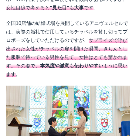
女性目線で考えると
"見た目"も大事
です
。
全国10店舗の結婚式場を展開しているアニヴェルセルで
は、実際の婚礼で使用しているチャペルを貸し切ってプ
ロポーズをしていただけるのですが、
サプライズで呼び
出された女性がチャペルの扉を開けた瞬間、きちんとし
た服装で待っている男性を見て、女性はとても驚かれま
す。その姿で、
本気度や誠意も伝わりやすい
ように思い
ます
。