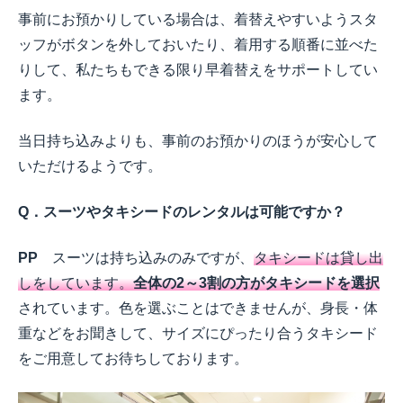
事前にお預かりしている場合は、着替えやすいようスタ
ッフがボタンを外しておいたり、着用する順番に並べた
りして、私たちもできる限り早着替えをサポートしてい
ます。
当日持ち込みよりも、事前のお預かりのほうが安心して
いただけるようです。
Q．スーツやタキシードのレンタルは可能ですか？
PP
スーツは持ち込みのみですが、
タキシードは貸し出
しをしています。
全体の2～3割の方がタキシードを選択
されています。色を選ぶことはできませんが、身長・体
重などをお聞きして、サイズにぴったり合うタキシード
をご用意してお待ちしております。