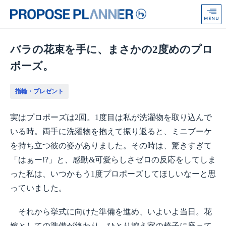
プ
ロ
ポ
ー
ズ
バラの花束を手に、まさかの2度めのプロ
プ
ポーズ。
ラ
ン
ナ
指輪・プレゼント
ー
from
実はプロポーズは2回。1度目は私が洗濯物を取り込んで
Anniversaire
いる時。両手に洗濯物を抱えて振り返ると、ミニブーケ
を持ち立つ彼の姿がありました。その時は、驚きすぎて
「はぁー!?」と、感動&可愛らしさゼロの反応をしてしま
った私は、いつかもう1度プロポーズしてほしいなーと思
っていました。
それから挙式に向けた準備を進め、いよいよ当日。花
嫁としての準備が終わり、ひとり控え室の椅子に座って