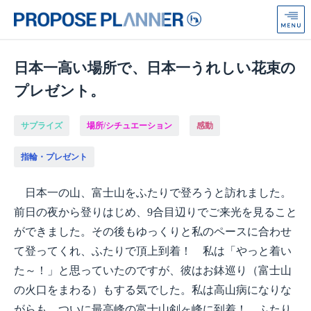
プ
ロ
ポ
ー
ズ
日本一高い場所で、日本一うれしい花束の
プ
プレゼント。
ラ
ン
ナ
サプライズ
場所/シチュエーション
感動
ー
from
指輪・プレゼント
Anniversaire
日本一の山、富士山をふたりで登ろうと訪れました。
前日の夜から登りはじめ、9合目辺りでご来光を見ること
ができました。その後もゆっくりと私のペースに合わせ
て登ってくれ、ふたりで頂上到着！ 私は「やっと着い
た～！」と思っていたのですが、彼はお鉢巡り（富士山
の火口をまわる）もする気でした。私は高山病になりな
がらも、ついに最高峰の富士山剣ヶ峰に到着！ ふたり