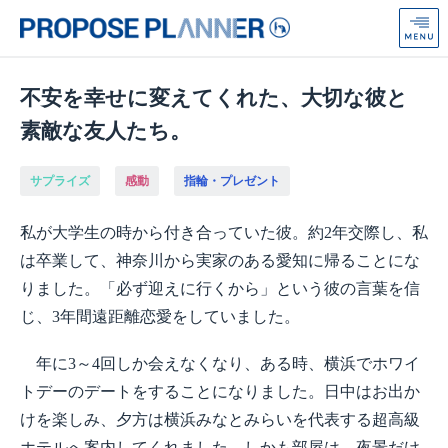
プ
ロ
ポ
ー
ズ
不安を幸せに変えてくれた、大切な彼と
プ
素敵な友人たち。
ラ
ン
ナ
サプライズ
感動
指輪・プレゼント
ー
from
私が大学生の時から付き合っていた彼。約2年交際し、私
Anniversaire
は卒業して、神奈川から実家のある愛知に帰ることにな
りました。「必ず迎えに行くから」という彼の言葉を信
じ、3年間遠距離恋愛をしていました。
年に3～4回しか会えなくなり、ある時、横浜でホワイ
トデーのデートをすることになりました。日中はお出か
けを楽しみ、夕方は横浜みなとみらいを代表する超高級
ホテルへ案内してくれました。しかも部屋は、夜景だけ