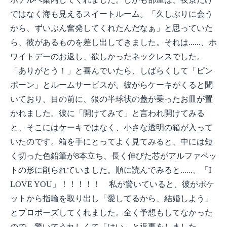
ではなく海も見えるスイートルーム。「久しぶりに会う
から、ずいぶん奮発してくれたんだなぁ」と思っていた
ら、彼があるものを差し出してきました。それは......、ホ
ワイトデーのお返し、欲しかったネックレスでした。
「ありがとう！」と喜んでいたら、しばらくして「ピン
ポーン」とルームサービスが。彼からケーキがくると聞
いており、目の前に、銀の半球状の蓋が乗ったお皿が置
かれました。彼に「開けてみて」と言われ開けてみる
と、そこにはケーキではなく、小さな透明の箱が入って
いたのです。箱を手にとってよく見てみると、中には短
く切った色鉛筆が8本立ち、長く伸びた芯がアルファベッ
トの形に削られていました。順に読んでみると......、「I
LOVE YOU」！！！！！ 私が驚いていると、彼がポケ
ットから指輪を取り出し「愛してるから、結婚しよう」
とプロポーズしてくれました。全く予想もしてなかった
ので、驚いてうれしくて「はい」と返事をしました。