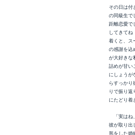
その日は付
の同級生でし
距離恋愛で
してきてね
着くと、ス
の感謝を込
が大好きな
詰めが甘い
にしょうが
らすっかり
りで振り返
にたどり着
「実はね、
彼が取り出
形をした婚約