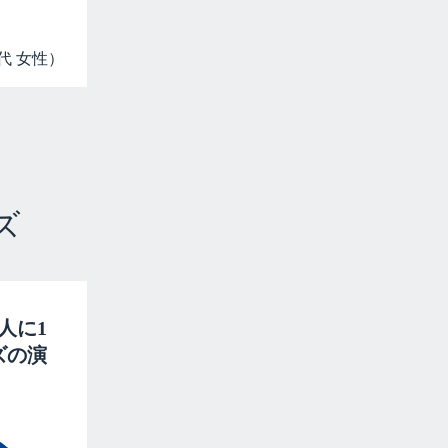
代 女性）
ズ
人に1
ズの演