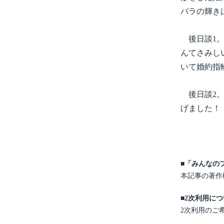
バラの輝き
後日談1。
んてさみし
いて婚約指
後日談2。
げました！
■「みんなの
本記事の著作
■2次利用に
2次利用のご