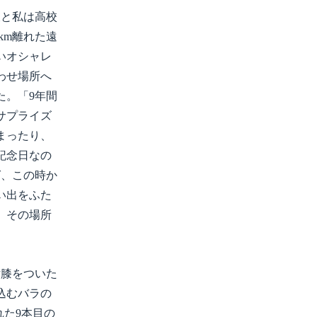
彼と私は高校
km離れた遠
いオシャレ
わせ場所へ
た。「9年間
サプライズ
まったり、
記念日なの
ば、この時か
い出をふた
、その場所
膝をついた
込むバラの
された9本目の