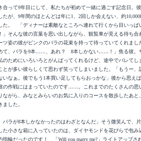
き合って9年目にして、私たちが初めて一緒に過ごす記念日。
たが、9年間のほとんどは年に1、2回しか会えない、約10,000
した。 「ディナーは素敵なところへ連れて行くから目いっぱ
！」そんな彼の言葉を思い出しながら、観覧車が見える待ち合
ーツ姿の彼がピンクのバラの花束を持って待っていてくれまし
めて、バラを9本……、あれ？ 8本しかない……！」焦る彼。
私のためにいろいろとがんばってくれるけど、途中でバレてし
ことが多い彼らしくて思わず笑ってしまいました。「もうー、
ないなぁ。後でもう1本買い足してもらおっかな」後から思え
彼の作戦にはまっていたのです……。これまでのたくさんの思
りながら、みなとみらいのお気に入りのコースを散歩したあと
きました。
バラが8本しかなかったのはわざとなんだ」そう微笑んで、片
した小さな箱に入っていたのは、ダイヤモンドを花びらで包み
指輪だったのです！ 「Will you marry me?」ライトアップ