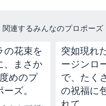
関連するみんなのプロポーズ
ラの花束を
突如現れ
に、まさか
ージンロ
2度めのプ
で、たく
ポーズ。
の祝福に
れて。