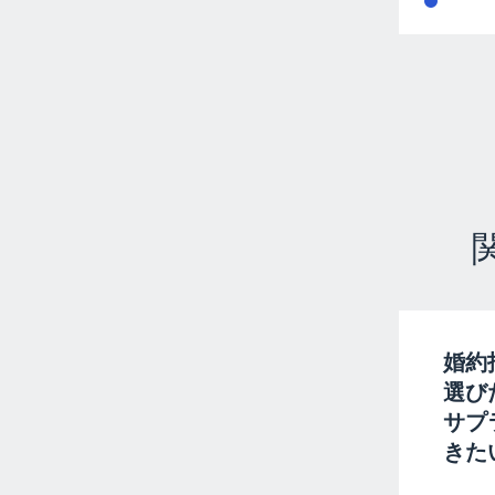
婚約
選び
サプ
きた