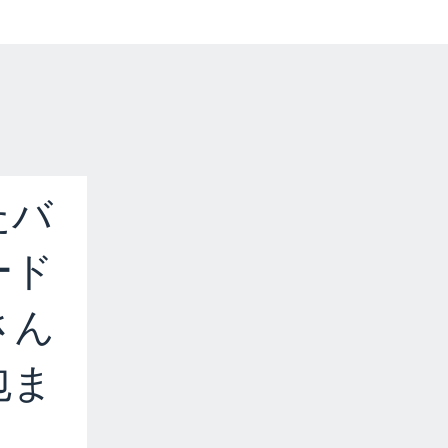
たバ
ード
さん
包ま