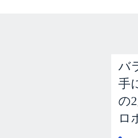
バ
手
の
ロ