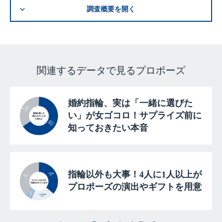
調査概要を開く
■会社概要
会社名：アニヴェルセル株式会社
設立 ：1986年6月19日
関連するデータで見るプロポーズ
所在地：神奈川県横浜市都筑区茅ケ崎中央24番1号
事業内容：結婚式場および披露宴会場の運営、記念日を軸とした
商品の販売並びにサービスの提供
ホームページ：
http://www.anniversaire.co.jp
婚約指輪、実は「一緒に選びた
い」が女ゴコロ！サプライズ前に
■著作権について
知っておきたい本音
本記事は、自由に転載いただくことができます。本記事の著作権
はアニヴェルセル株式会社に帰属しますが、以下の利用条件を満
たす方には利用権を許諾します。
指輪以外も大事！4人に1人以上が
プロポーズの演出やギフトを用意
■利用条件
(1)情報の出典元としてアニヴェルセル株式会社の名前を明記し
てください