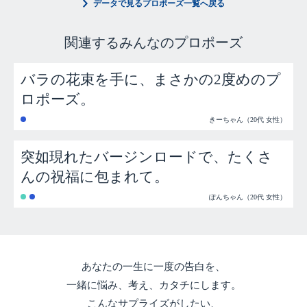
データで見るプロポーズ一覧へ戻る
(2)出典元として以下のURLへのリンクを設置してください
http://www.anniversaire.co.jp
(3)調査結果データの加工・改変は許可いたしません
関連するみんなのプロポーズ
(4)当社が相応しくないと判断した場合には、転載の許可を取り
消し、掲載の中止を求めることができます
バラの花束を手に、まさかの2度めのプ
(5)掲載記事をもとに、独自のコンテンツとして編集・執筆いた
だくことができます
ロポーズ。
きーちゃん（20代 女性）
突如現れたバージンロードで、たくさ
んの祝福に包まれて。
ぽんちゃん（20代 女性）
あなたの一生に一度の告白を、
一緒に悩み、考え、カタチにします。
こんなサプライズがしたい、