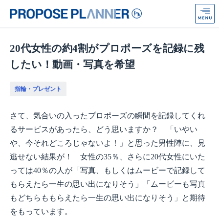
プ
ロ
ポ
ー
ズ
20代女性の約4割がプロポーズを記録に残
プ
したい！動画・写真を希望
ラ
ン
ナ
指輪・プレゼント
ー
from
Anniversaire
さて、気合いの入ったプロポーズの瞬間を記録してくれ
るサービスがあったら、どう思いますか？ 「いやい
や、今それどころじゃないよ！」と思った男性陣に、見
逃せない結果が！ 女性の35％、さらに20代女性にいた
っては40％の人が「写真、もしくはムービーで記録して
もらえたら一生の思い出になりそう」「ムービーも写真
もどちらももらえたら一生の思い出になりそう」と期待
をもっています。