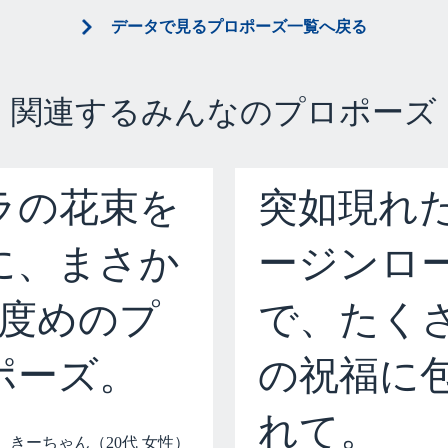
データで見るプロポーズ一覧へ戻る
関連するみんなのプロポーズ
ラの花束を
突如現れ
に、まさか
ージンロ
2度めのプ
で、たく
ポーズ。
の祝福に
れて。
きーちゃん（20代 女性）