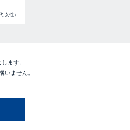
代 女性）
にします。
構いません。