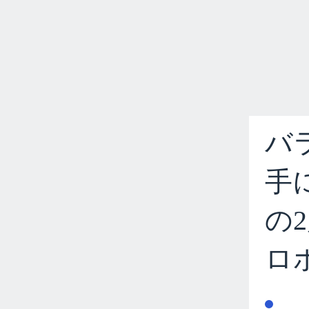
バ
手
の
ロ