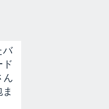
たバ
ード
さん
包ま