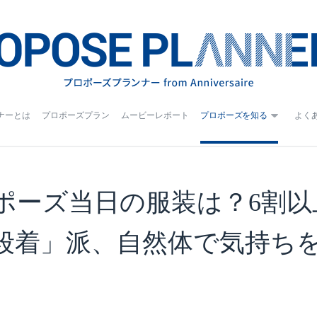
ナーとは
プロポーズプラン
ムービーレポート
プロポーズを知る
よく
ポーズ当日の服装は？6割以
段着」派、自然体で気持ち