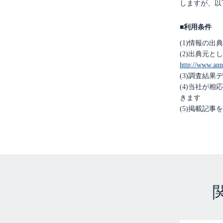
しますが、以
■利用条件
(1)情報の
(2)出典元
http://www.anni
(3)調査結
(4)当社が
きます
(5)掲載記