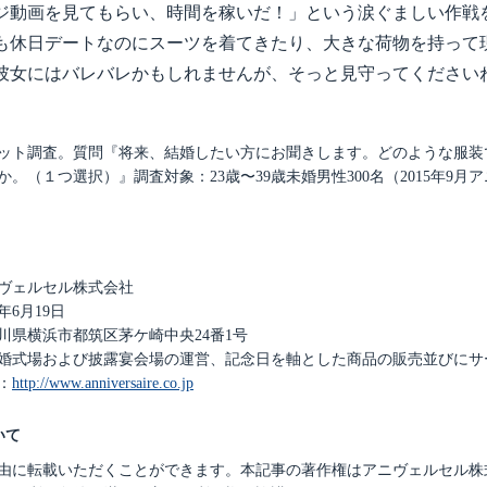
ジ動画を見てもらい、時間を稼いだ！」という涙ぐましい作戦
も休日デートなのにスーツを着てきたり、大きな荷物を持って
彼女にはバレバレかもしれませんが、そっと見守ってください
ット調査。質問『将来、結婚したい方にお聞きします。どのような服装
。（１つ選択）』調査対象：23歳〜39歳未婚男性300名（2015年9月
ヴェルセル株式会社
年6月19日
川県横浜市都筑区茅ケ崎中央24番1号
婚式場および披露宴会場の運営、記念日を軸とした商品の販売並びにサ
：
http://www.anniversaire.co.jp
いて
由に転載いただくことができます。本記事の著作権はアニヴェルセル株