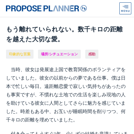
プ
ロ
ポ
ー
ズ
もう離れていられない。数千キロの距離
プ
を越えた大切な愛。
ラ
ン
ナ
印象的な言葉
場所/シチュエーション
感動
ー
from
当時、彼女は発展途上国で教育関係のボランティアを
Anniversaire
していました。彼女の以前からの夢である仕事。僕は日
本で忙しい毎日。遠距離恋愛で寂しい気持ちがあったの
も事実ですが、不慣れな土地での生活を楽しみ現地の人
を助けている彼女に人間としてさらに魅力を感じていま
した。時差もある中、お互いが睡眠時間を削りつつ、何
千キロの距離を埋めていました。
付き合ってもうすぐ1年。少しずつ結婚を意識している