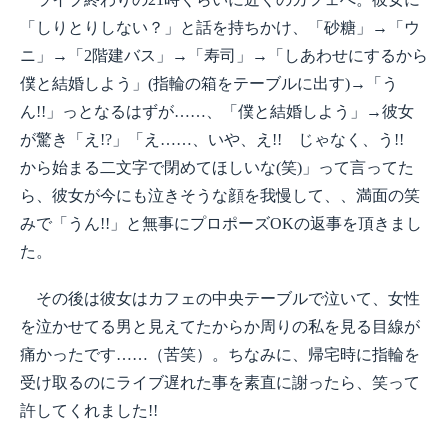
「しりとりしない？」と話を持ちかけ、「砂糖」→「ウ
ニ」→「2階建バス」→「寿司」→「しあわせにするから
僕と結婚しよう」(指輪の箱をテーブルに出す)→「う
ん!!」っとなるはずが……、「僕と結婚しよう」→彼女
が驚き「え!?」「え……、いや、え!! じゃなく、う!!
から始まる二文字で閉めてほしいな(笑)」って言ってた
ら、彼女が今にも泣きそうな顔を我慢して、、満面の笑
みで「うん!!」と無事にプロポーズOKの返事を頂きまし
た。
その後は彼女はカフェの中央テーブルで泣いて、女性
を泣かせてる男と見えてたからか周りの私を見る目線が
痛かったです……（苦笑）。ちなみに、帰宅時に指輪を
受け取るのにライブ遅れた事を素直に謝ったら、笑って
許してくれました!!