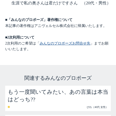
生涯で私の奥さんは君だけですさん （20代・男性）
■「みんなのプロポーズ」著作権について
本記事の著作権はアニヴェルセル株式会社に帰属いたします。
■2次利用について
2次利用のご希望は「
みんなのプロポーズお問合せ先
」までお願
いいたします。
関連するみんなのプロポーズ
もう一度聞いてみたい、あの言葉は本当
はどっち??
びわ（40代 女性）