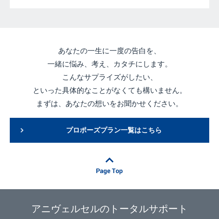
あなたの一生に一度の告白を、
一緒に悩み、考え、カタチにします。
こんなサプライズがしたい、
といった具体的なことがなくても構いません。
まずは、あなたの想いをお聞かせください。
プロポーズプラン一覧はこちら
アニヴェルセルのトータルサポート